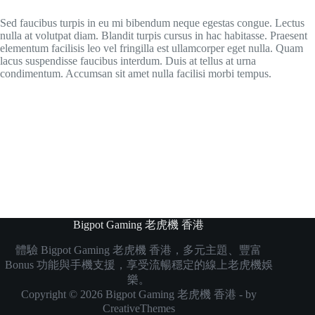
Sed faucibus turpis in eu mi bibendum neque egestas congue. Lectus
nulla at volutpat diam. Blandit turpis cursus in hac habitasse. Praesent
elementum facilisis leo vel fringilla est ullamcorper eget nulla. Quam
lacus suspendisse faucibus interdum. Duis at tellus at urna
condimentum. Accumsan sit amet nulla facilisi morbi tempus.
Bigpot Gaming 老虎機 香港
體驗 Bigpot Gaming 老虎機 香港，多元主題、豐富
Bonus 功能與手機支援，享受流暢穩定的線上老虎機娛
樂。
Copyright © 2026 Bigpot Gaming 老虎機 香港 - by
CreativeThemes